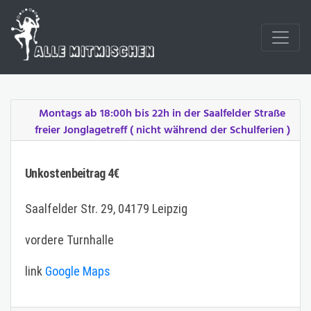
Montags ab 18:00h bis 22h in der Saalfelder Straße
freier Jonglagetreff ( nicht während der Schulferien )
Unkostenbeitrag 4€
Saalfelder Str. 29, 04179 Leipzig
vordere Turnhalle
link
Google Maps